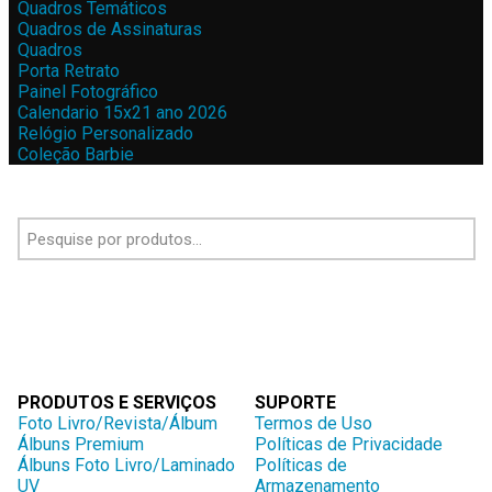
Quadros Temáticos
Quadros de Assinaturas
Quadros
Porta Retrato
Painel Fotográfico
Calendario 15x21 ano 2026
Relógio Personalizado
Coleção Barbie
PRODUTOS E SERVIÇOS
SUPORTE
Foto Livro/Revista/Álbum
Termos de Uso
Álbuns Premium
Políticas de Privacidade
Álbuns Foto Livro/Laminado
Políticas de
UV
Armazenamento