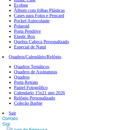
Ecobag
Álbum com folhas Plásticas
Cases para Fotos e Pencard
Pocket Autocolante
Polaroid
Porta Pendrive
Elastic Box
Quebra Cabeça Personalizado
Especial de Natal
Quadros/Calendário/Relógio
Quadros Temáticos
Quadros de Assinaturas
Quadros
Porta Retrato
Painel Fotográfico
Calendario 15x21 ano 2026
Relógio Personalizado
Coleção Barbie
Sair
Contato
Sigi