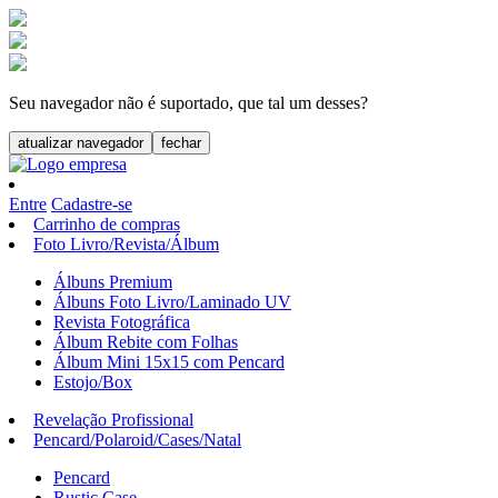
Seu navegador não é suportado, que tal um desses?
atualizar navegador
fechar
Entre
Cadastre-se
Carrinho de compras
Foto Livro/Revista/Álbum
Álbuns Premium
Álbuns Foto Livro/Laminado UV
Revista Fotográfica
Álbum Rebite com Folhas
Álbum Mini 15x15 com Pencard
Estojo/Box
Revelação Profissional
Pencard/Polaroid/Cases/Natal
Pencard
Rustic Case