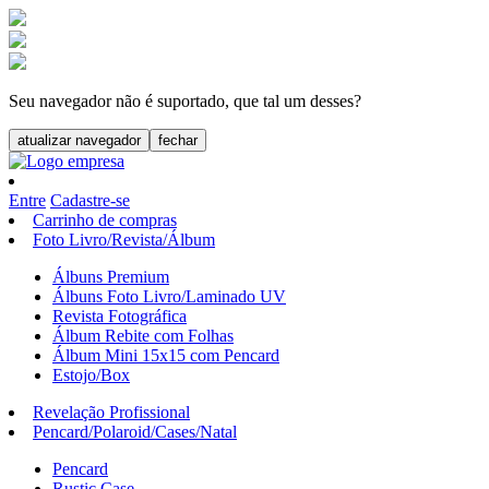
Seu navegador não é suportado, que tal um desses?
atualizar navegador
fechar
Entre
Cadastre-se
Carrinho de compras
Foto Livro/Revista/Álbum
Álbuns Premium
Álbuns Foto Livro/Laminado UV
Revista Fotográfica
Álbum Rebite com Folhas
Álbum Mini 15x15 com Pencard
Estojo/Box
Revelação Profissional
Pencard/Polaroid/Cases/Natal
Pencard
Rustic Case