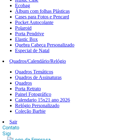
Ecobag
Álbum com folhas Plásticas
Cases para Fotos e Pencard
Pocket Autocolante
Polaroid
Porta Pendrive
Elastic Box
Quebra Cabeça Personalizado
Especial de Natal
Quadros/Calendário/Relógio
Quadros Temáticos
Quadros de Assinaturas
Quadros
Porta Retrato
Painel Fotográfico
Calendario 15x21 ano 2026
Relógio Personalizado
Coleção Barbie
Sair
Contato
Sigi